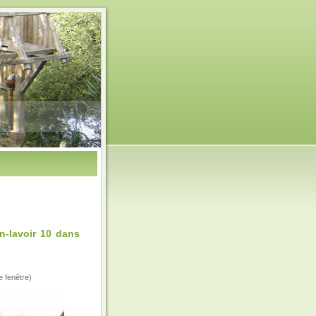
n-lavoir 10 dans
e fenêtre)