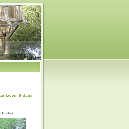
n-lavoir 8 dans
e fenêtre)