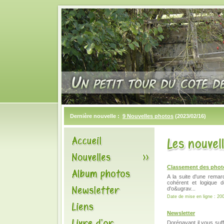
Dernière nouvelle :
9 Nouvelles photos
(2023/02/16)
Classement des phot
A la suite d'une remarq
cohérent et logique 
d'o&ugrav...
Date de mise en ligne : 20
Newsletter
Dorénavant il vous suf