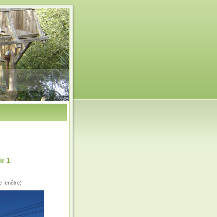
r 1
e fenêtre)