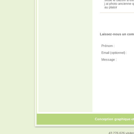
seule le bassin a ét
j ai photo ancienne 
au plaisir
Laissez-nous un comm
Prénom :
Email (optionnel) :
Message :
Conception graphique e
43 276 626 visites