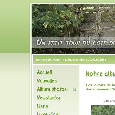
Dernière nouvelle :
9 Nouvelles photos
(2023/02/16)
Les lavoirs de 
dans hameau C
(Cliquer s