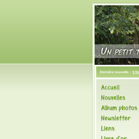
Dernière nouvelle :
9 N