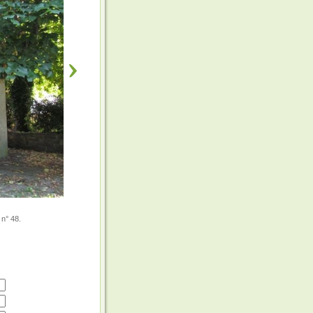
 n° 48.