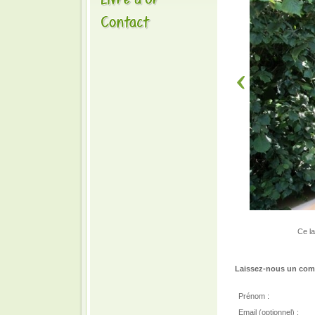
Ce la
Laissez-nous un comm
Prénom :
Email (optionnel) :