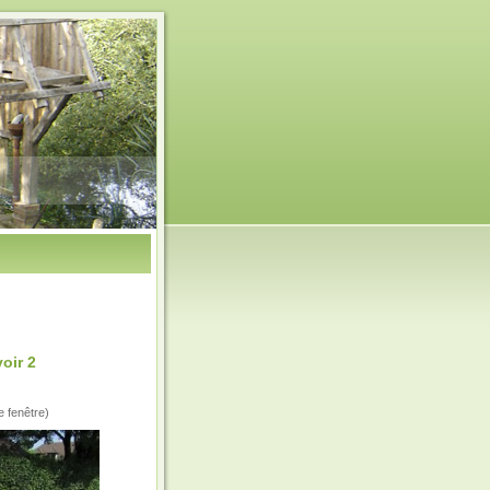
oir 2
e fenêtre)