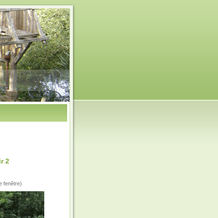
r 2
e fenêtre)