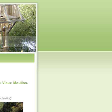
 Vieux Moulins-
e fenêtre)