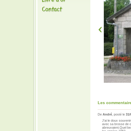
Les commentaire
De
André
, posté le
31/
J'ai le doux souveni
avec sa brosse de ch
abreuvaient.Quel bea