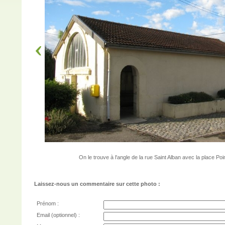
On le trouve à l'angle de la rue Saint Alban avec la place Po
Laissez-nous un commentaire sur cette photo :
Prénom :
Email (optionnel) :