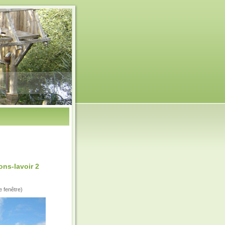
ons-lavoir 2
e fenêtre)