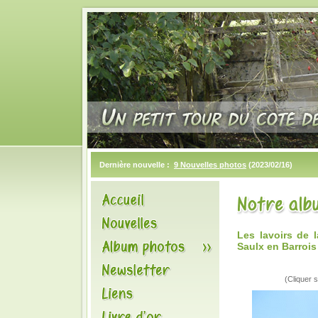
Dernière nouvelle :
9 Nouvelles photos
(2023/02/16)
Les lavoirs de
Saulx en Barrois
(Cliquer s