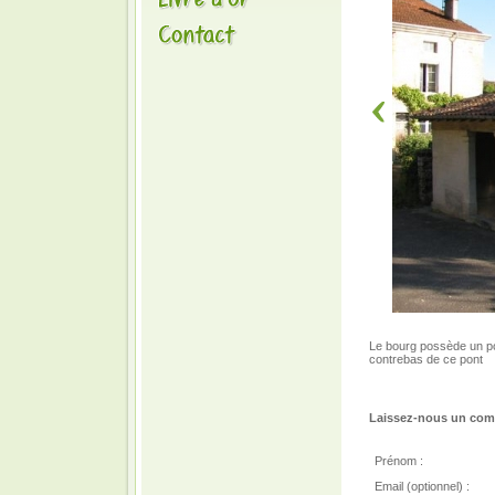
Le bourg possède un po
contrebas de ce pont
Laissez-nous un comm
Prénom :
Email (optionnel) :