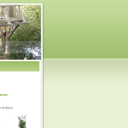
arne
e fenêtre)