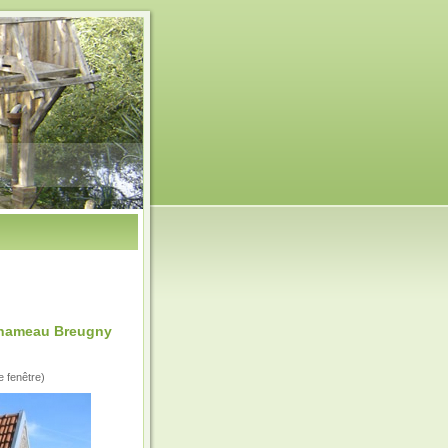
s hameau Breugny
e fenêtre)