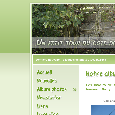
Dernière nouvelle :
9 Nouvelles photos
(2023/02/16)
Les lavoirs de
hameau Blany
(Cliquer s