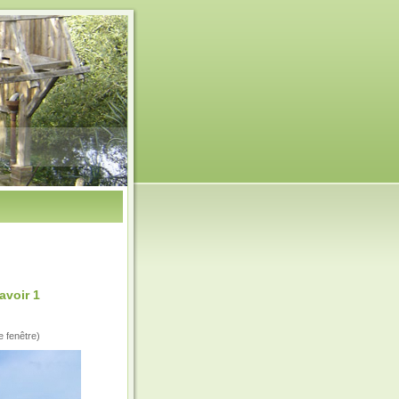
avoir 1
e fenêtre)