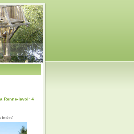
a Renne-lavoir 4
e fenêtre)