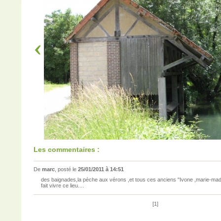
Les commentaires :
De
marc
, posté le
25/01/2011 à 14:51
des baignades,la pèche aux vérons ,et tous ces anciens "Ivone ,marie-made
fait vivre ce lieu....
[1]