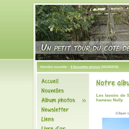
Dernière nouvelle :
9 Nouvelles photos
(2023/02/16)
Les lavoirs de 
hameau Nully
(Cliquer s