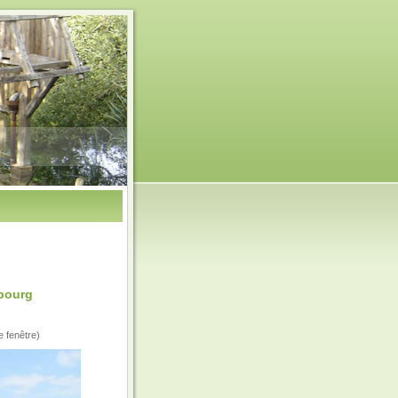
 bourg
e fenêtre)