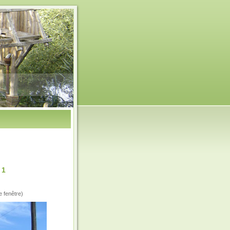
 1
e fenêtre)