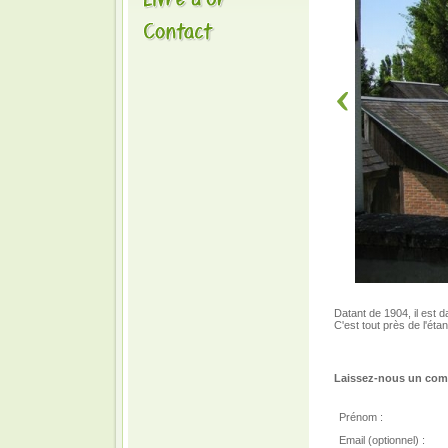
Datant de 1904, il est
C'est tout près de l'ét
Laissez-nous un comm
Prénom :
Email (optionnel) :