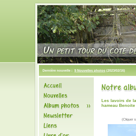
Dernière nouvelle :
9 Nouvelles photos
(2023/02/16)
Les lavoirs de 
hameau Benoite
(Cliquer s