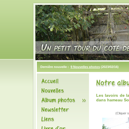
Dernière nouvelle :
9 Nouvelles photos
(2023/02/16)
Les lavoirs de
dans hameau So
(Cliquer s