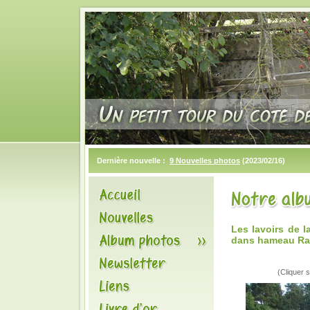
Dernière nouvelle :
9 Nouvelles photos
(2023/02/16)
Les lavoirs de
dans hameau R
(Cliquer s