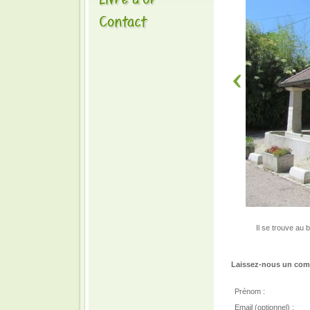
Il se trouve au b
Laissez-nous un comm
Prénom :
Email (optionnel) :