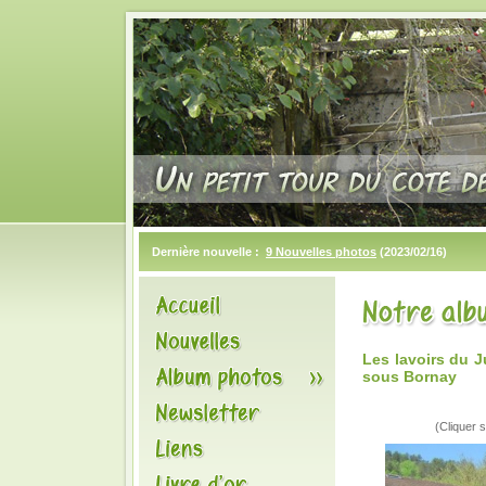
Dernière nouvelle :
9 Nouvelles photos
(2023/02/16)
Les lavoirs du 
sous Bornay
(Cliquer s