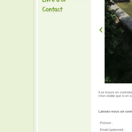
Il se trouve en contreba
n'est visible que si on
Laissez-nous un comm
Prénom :
Email (optionnel) :