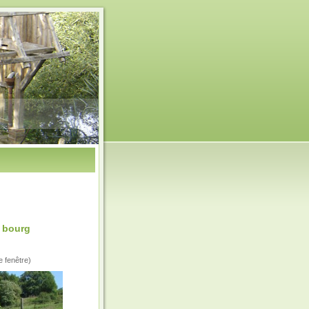
e bourg
e fenêtre)