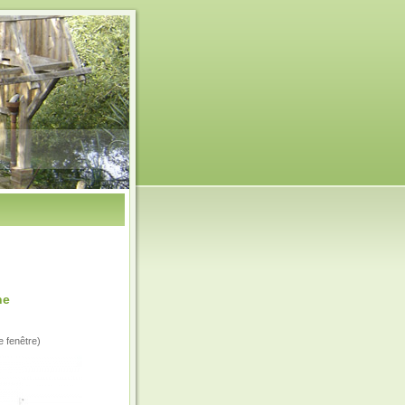
ne
e fenêtre)