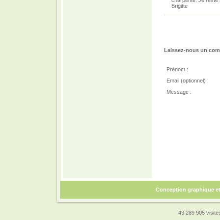
charpente. Je reste 
Brigitte
Laissez-nous un comm
Prénom :
Email (optionnel) :
Message :
Conception graphique e
43 289 905 visites