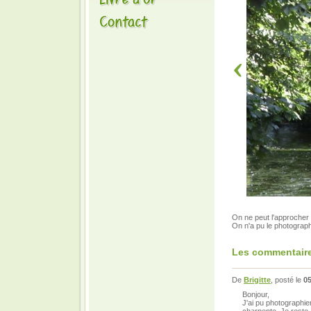
On ne peut l'approcher q
On n'a pu le photograph
Les commentaire
De
Brigitte
, posté le
05
Bonjour,
J'ai pu photographier