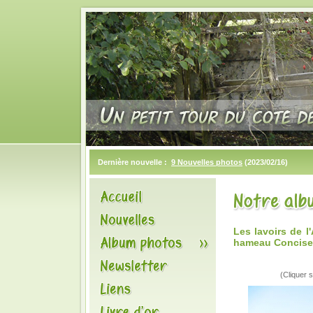
Dernière nouvelle :
9 Nouvelles photos
(2023/02/16)
Les lavoirs de 
hameau Concise
(Cliquer s