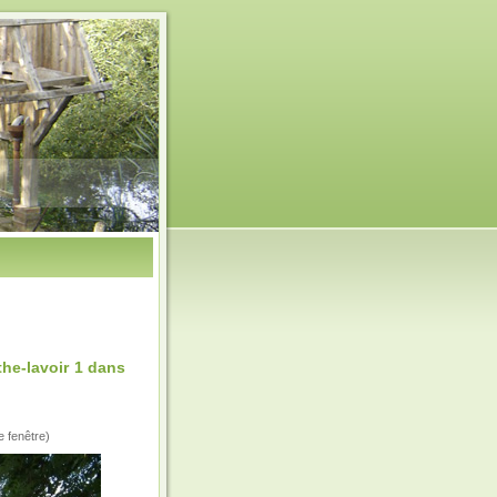
he-lavoir 1 dans
e fenêtre)