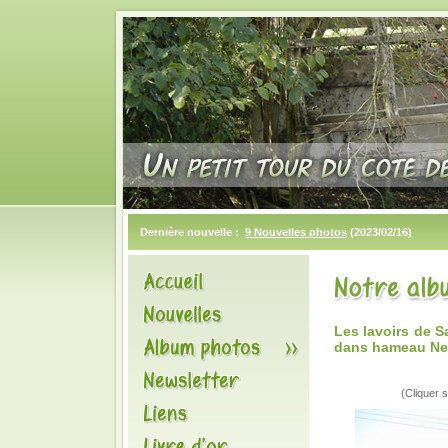
Dernière nouvelle :
9 Nouvelles photos
(2023/02/16)
Les lavoirs de S
dans hameau Ne
(Cliquer s