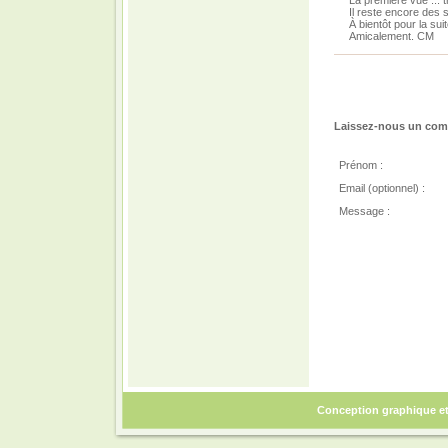
La première vue ... tr
Il reste encore des 
À bientôt pour la su
Amicalement. CM
Laissez-nous un comm
Prénom :
Email (optionnel) :
Message :
Conception graphique e